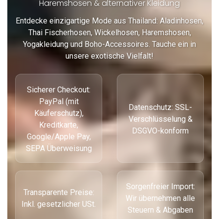
Haremshosen & alternativer Kleidung
Entdecke einzigartige Mode aus Thailand: Aladinhosen,
Thai Fischerhosen, Wickelhosen, Haremshosen,
Yogakleidung und Boho-Accessoires. Tauche ein in
unsere exotische Vielfalt!
Sicherer Checkout:
PayPal (mit
Datenschutz: SSL-
Käuferschutz),
Verschlüsselung &
Kreditkarte,
DSGVO-konform
Google/Apple Pay,
SEPA Überweisung
Sorgenfreier Import:
Transparente Preise:
Wir übernehmen alle
Inkl. gesetzlicher USt.
Steuern & Abgaben