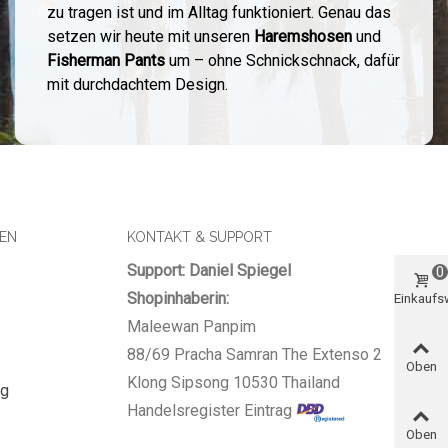
zu tragen ist und im Alltag funktioniert. Genau das
setzen wir heute mit unseren
Haremshosen
und
Fisherman Pants
um – ohne Schnickschnack, dafür
mit durchdachtem Design.
SEN
KONTAKT & SUPPORT
Support: Daniel Spiegel
0
Shopinhaberin:
Einkauf
Maleewan Panpim
88/69 Pracha Samran The Extenso 2
Oben
Klong Sipsong 10530 Thailand
ng
Handelsregister Eintrag
Oben