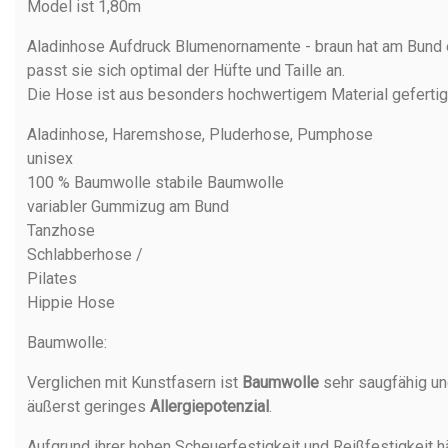
Model ist 1,80m
Aladinhose Aufdruck Blumenornamente - braun hat am Bund e
passt sie sich optimal der Hüfte und Taille an.
Die Hose ist aus besonders hochwertigem Material gefertig
Aladinhose, Haremshose, Pluderhose, Pumphose
unisex
100 % Baumwolle stabile Baumwolle
variabler Gummizug am Bund
Tanzhose
Schlabberhose /
Pilates
Hippie Hose
Baumwolle
:
Verglichen mit Kunstfasern ist
Baumwolle
sehr saugfähig un
äußerst geringes
Allergiepotenzial
.
Aufgrund ihrer hohen Scheuerfestigkeit und Reißfestigkeit h