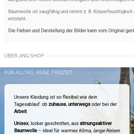
Baumwolle ist saugfähig und nimmt z. B. Körperfeuchtigkeit 
entsteht.
Die Farben und Darstellung der Bilder kann vom Original ger
ÜBER JING SHOP
FÜR ALLTAG, REISE, FREIZEIT
Unsere Kleidung ist so flexibel wie dein
Tagesablauf: ob
zuhause
,
unterwegs
oder bei der
Arbeit
.
Unisex
, locker geschnitten, aus
atmungsaktiver
Baumwolle
– ideal für
warmes Klima
,
lange Reisen