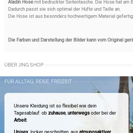
Aladin Hose
mit bedruckter Seitentasche. Die Hose hat am B
Dadurch passt sie sich optimal der Hüfte und Taille an.
Die Hose ist aus besonders hochwertigem Material gefertigt.
Die Farben und Darstellung der Bilder kann vom Original ger
ÜBER JING SHOP
FÜR ALLTAG, REISE, FREIZEIT
Unsere Kleidung ist so flexibel wie dein
Tagesablauf: ob
zuhause
,
unterwegs
oder bei der
Arbeit
.
Unisex
, locker geschnitten, aus
atmungsaktiver