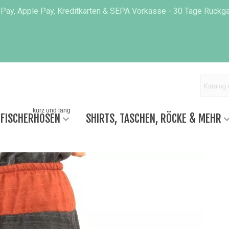
 Pay, Apple Pay, Kreditkarten & SEPA Vorkasse - 30 Tage Rückgab
kurz und lang
 FISCHERHOSEN
SHIRTS, TASCHEN, RÖCKE & MEHR