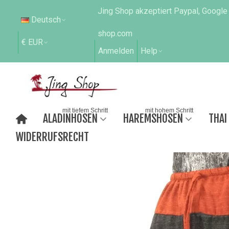
Jing Shop akzeptiert Paypal, Google
Deutsch
shop.com
€ EUR
Anmelden
Help
mit tiefem Schritt
mit hohem Schritt
ALADINHOSEN
HAREMSHOSEN
THAI
WIDERRUFSRECHT