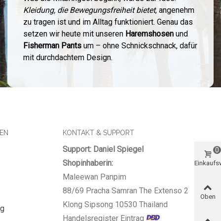
Kleidung, die Bewegungsfreiheit bietet
, angenehm
zu tragen ist und im Alltag funktioniert. Genau das
setzen wir heute mit unseren
Haremshosen
und
Fisherman Pants
um – ohne Schnickschnack, dafür
mit durchdachtem Design.
SEN
KONTAKT & SUPPORT
Support: Daniel Spiegel
0
Shopinhaberin:
Einkauf
Maleewan Panpim
88/69 Pracha Samran The Extenso 2
Oben
Klong Sipsong 10530 Thailand
ng
Handelsregister Eintrag