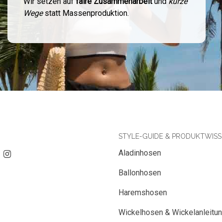
Wir setzen auf
faire Zusammenarbeit
und
kurze
Wege
statt Massenproduktion.
STYLE-GUIDE & PRODUKTWIS
Aladinhosen
Ballonhosen
Haremshosen
Wickelhosen & Wickelanleitu