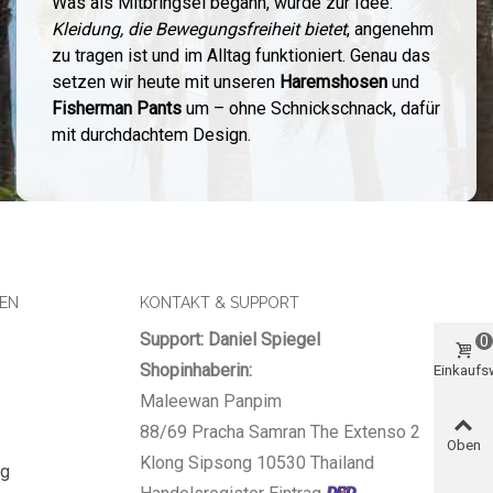
Was als Mitbringsel begann, wurde zur Idee:
Kleidung, die Bewegungsfreiheit bietet
, angenehm
zu tragen ist und im Alltag funktioniert. Genau das
setzen wir heute mit unseren
Haremshosen
und
Fisherman Pants
um – ohne Schnickschnack, dafür
mit durchdachtem Design.
SEN
KONTAKT & SUPPORT
Support: Daniel Spiegel
0
Shopinhaberin:
Einkauf
Maleewan Panpim
88/69 Pracha Samran The Extenso 2
Oben
Klong Sipsong 10530 Thailand
ng