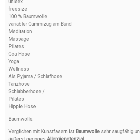
unisex
freesize
100 % Baumwolle
variabler Gummizug am Bund
Meditation
Massage
Pilates
Goa Hose
Yoga
Wellness
Als Pyjama / Schlafhose
Tanzhose
Schlabberhose /
Pilates
Hippie Hose
Baumwolle
:
Verglichen mit Kunstfasern ist
Baumwolle
sehr saugfähig un
äußerst geringes
Allergiepotenzial
.