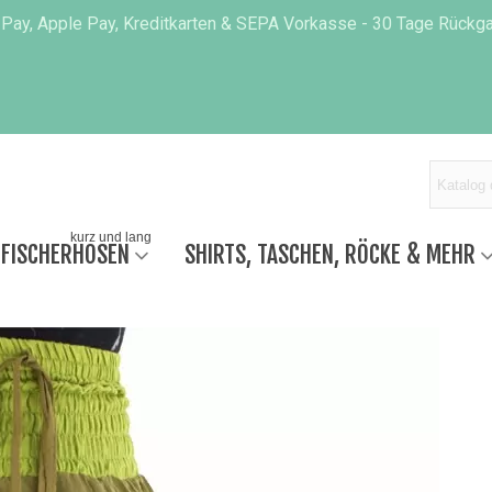
 Pay, Apple Pay, Kreditkarten & SEPA Vorkasse - 30 Tage Rückgab
kurz und lang
 FISCHERHOSEN
SHIRTS, TASCHEN, RÖCKE & MEHR