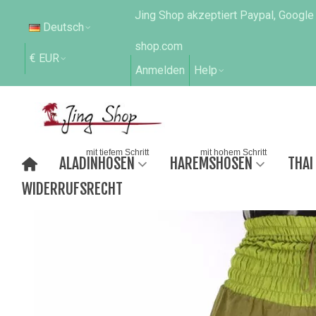
Jing Shop akzeptiert Paypal, Google
Deutsch
shop.com
€ EUR
Anmelden
Help
mit tiefem Schritt
mit hohem Schritt
ALADINHOSEN
HAREMSHOSEN
THAI
WIDERRUFSRECHT