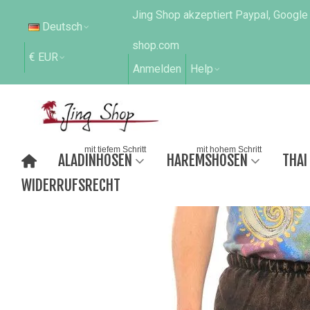
Jing Shop akzeptiert Paypal, Google
Deutsch
shop.com
€ EUR
Anmelden
Help
mit tiefem Schritt
mit hohem Schritt
ALADINHOSEN
HAREMSHOSEN
THAI
WIDERRUFSRECHT