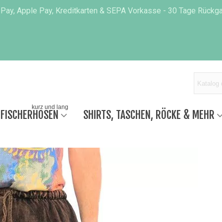
 Pay, Apple Pay, Kreditkarten & SEPA Vorkasse - 30 Tage Rückgab
kurz und lang
 FISCHERHOSEN
SHIRTS, TASCHEN, RÖCKE & MEHR