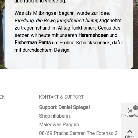
überraschend vielseitig.
Was als Mitbringsel begann, wurde zur Idee:
Kleidung, die Bewegungsfreiheit bietet
, angenehm
zu tragen ist und im Alltag funktioniert. Genau das
setzen wir heute mit unseren
Haremshosen
und
Fisherman Pants
um – ohne Schnickschnack, dafür
mit durchdachtem Design.
SEN
KONTAKT & SUPPORT
Support: Daniel Spiegel
0
Shopinhaberin:
Einkauf
Maleewan Panpim
88/69 Pracha Samran The Extenso 2
Oben