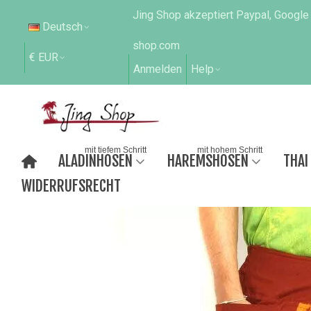
Jing Shop akzeptiert Paypal, Google
Deutsch
shop.com
€ EUR
Anmelden
Help
mit tiefem Schritt
mit hohem Schritt
ALADINHOSEN
HAREMSHOSEN
THAI
WIDERRUFSRECHT