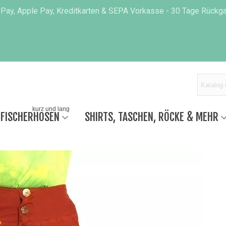
 Pay, Apple Pay, Kreditkarten & SEPA Vorkasse - 30 Tage Rückgab
kurz und lang
 FISCHERHOSEN
SHIRTS, TASCHEN, RÖCKE & MEHR