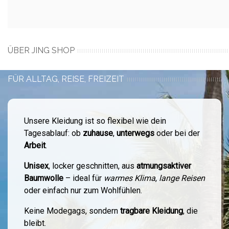
ÜBER JING SHOP
FÜR ALLTAG, REISE, FREIZEIT
Unsere Kleidung ist so flexibel wie dein
Tagesablauf: ob
zuhause
,
unterwegs
oder bei der
Arbeit
.
Unisex
, locker geschnitten, aus
atmungsaktiver
Baumwolle
– ideal für
warmes Klima
,
lange Reisen
oder einfach nur zum Wohlfühlen.
Keine Modegags, sondern
tragbare Kleidung
, die
bleibt.