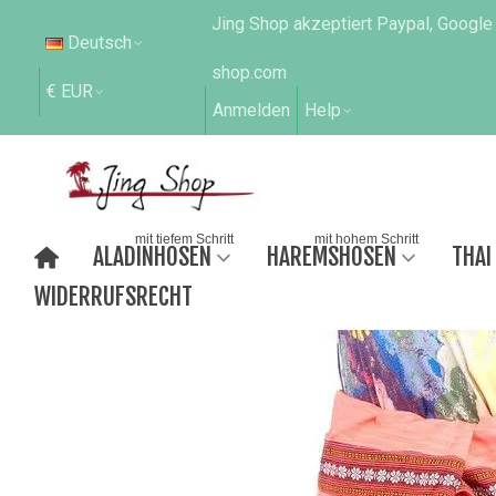
Jing Shop akzeptiert Paypal, Google
Deutsch
shop.com
€ EUR
Anmelden
Help
mit tiefem Schritt
mit hohem Schritt
ALADINHOSEN
HAREMSHOSEN
THAI
WIDERRUFSRECHT