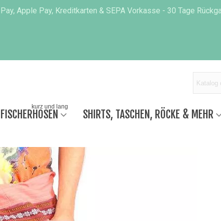
 Pay, Apple Pay, Kreditkarten & SEPA Vorkasse - 30 Tage Rückgab
kurz und lang
 FISCHERHOSEN
SHIRTS, TASCHEN, RÖCKE & MEHR