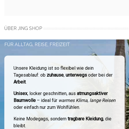
ÜBER JING SHOP
FÜR ALLTAG, REISE, FREIZEIT
Unsere Kleidung ist so flexibel wie dein
Tagesablauf: ob
zuhause
,
unterwegs
oder bei der
Arbeit
.
Unisex
, locker geschnitten, aus
atmungsaktiver
Baumwolle
– ideal für
warmes Klima
,
lange Reisen
oder einfach nur zum Wohlfühlen.
Keine Modegags, sondern
tragbare Kleidung
, die
bleibt.