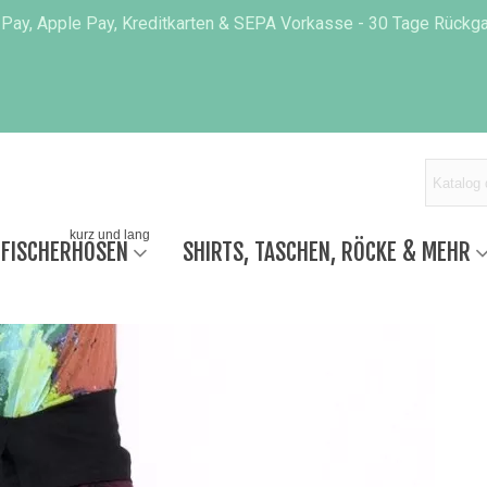
 Pay, Apple Pay, Kreditkarten & SEPA Vorkasse - 30 Tage Rückgab
kurz und lang
 FISCHERHOSEN
SHIRTS, TASCHEN, RÖCKE & MEHR