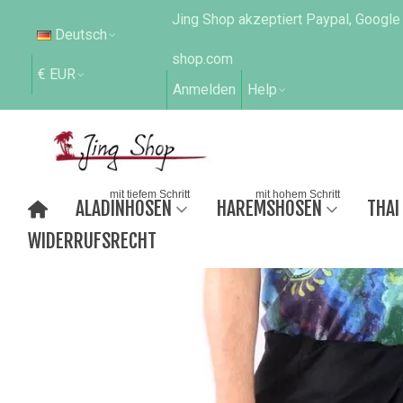
Jing Shop akzeptiert Paypal, Google
Deutsch
shop.com
€ EUR
Anmelden
Help
mit tiefem Schritt
mit hohem Schritt
ALADINHOSEN
HAREMSHOSEN
THAI
WIDERRUFSRECHT