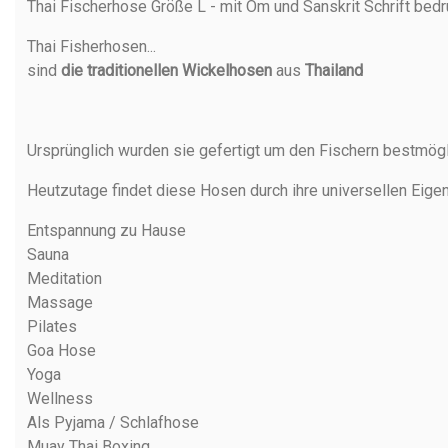
Thai Fischerhose Größe L - mit Om und Sanskrit Schrift be
Thai Fisherhosen
...
sind
die traditionellen Wickelhosen
aus
Thailand
Ursprünglich wurden sie gefertigt um den Fischern bestmög
Heutzutage findet diese Hosen durch ihre universellen Eige
Entspannung zu Hause
Sauna
Meditation
Massage
Pilates
Goa Hose
Yoga
Wellness
Als Pyjama / Schlafhose
Muay Thai Boxing