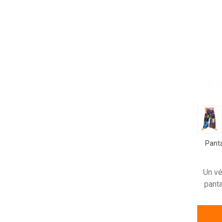
Panta
Un vé
pant