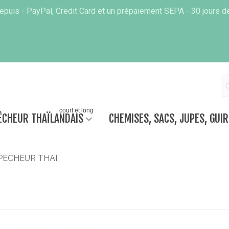
puis - PayPal, Credit Card et un prépaiement SEPA - 30 jours de
court et long
ÊCHEUR THAÏLANDAIS
CHEMISES, SACS, JUPES, GUI
PECHEUR THAI