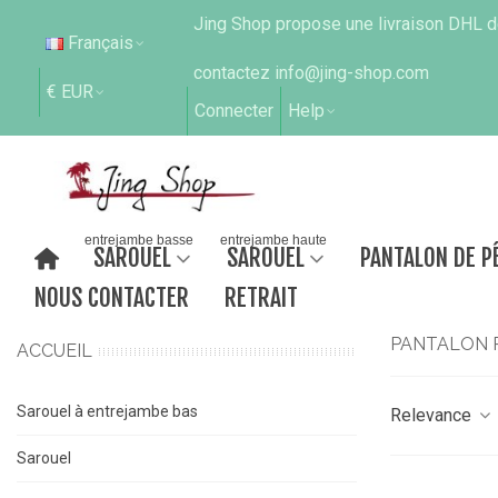
Jing Shop propose une livraison DHL de
Français
contactez info@jing-shop.com
€ EUR
Connecter
Help
entrejambe basse
entrejambe haute
SAROUEL
SAROUEL
PANTALON DE P
NOUS CONTACTER
RETRAIT
PANTALON 
ACCUEIL
Sarouel à entrejambe bas
Relevance
Sarouel