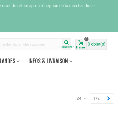
 droit de retour après réception de la marchandise -
0
0
objet(s)
Rechercher
Panier
RLANDES
INFOS & LIVRAISON
Nex
24
1/2