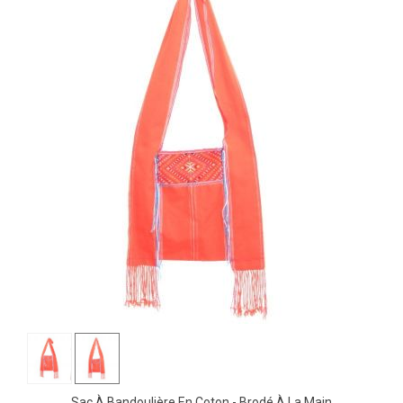
Sac À Bandoulière En Coton - Brodé À La Main