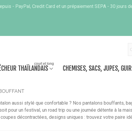
puis - PayPal, Credit Card et un prépaiement SEPA - 30 jours de
court et long
ÊCHEUR THAÏLANDAIS
CHEMISES, SACS, JUPES, GUI
BOUFFANT
ntalon aussi stylé que confortable ? Nos pantalons bouffants, bag
oit pour un festival, un road trip ou une journée détente à la m
coupes décontractées, designs uniques : trouvez votre paire idéa