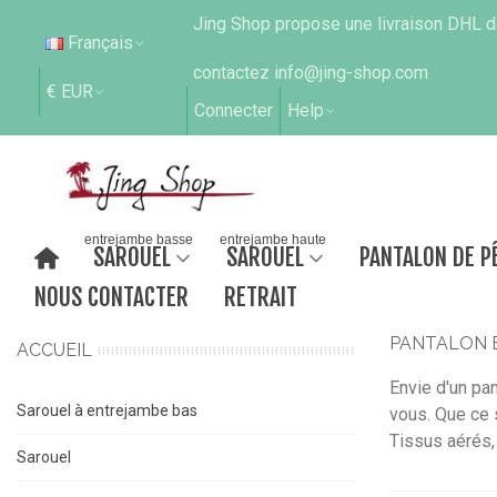
Jing Shop propose une livraison DHL de
Français
contactez info@jing-shop.com
€ EUR
Connecter
Help
entrejambe basse
entrejambe haute
SAROUEL
SAROUEL
PANTALON DE P
NOUS CONTACTER
RETRAIT
PANTALON 
ACCUEIL
Envie d'un pa
Sarouel à entrejambe bas
vous. Que ce s
Tissus aérés, 
Sarouel