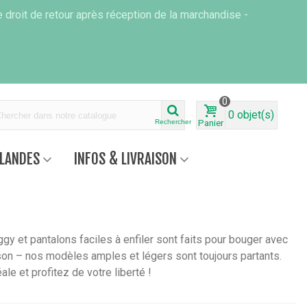
 droit de retour après réception de la marchandise -
0
0
objet(s)
Rechercher
Panier
RLANDES
INFOS & LIVRAISON
gy et pantalons faciles à enfiler sont faits pour bouger avec
aison – nos modèles amples et légers sont toujours partants.
le et profitez de votre liberté !