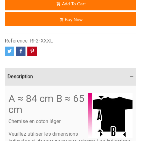
Add To Cart
Buy Now
Référence:
RF2-XXXL
Description
A ≈ 84 cm B ≈ 65
cm
Chemise en coton léger
Veuillez utiliser les dimensions