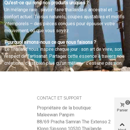
Qu'est-ce qui rend nos produits uniques ?
Un mélange rare : savoir-faire thaïlandais ancestral et
confort actuel. Tissus naturels, coupes ajustables et motifs
intemporels – des pièces conçues pour épouser votre
mouvement, où que vous soyez.
Pourquoi aimons-nous ce que nous faisons ?
Le Thailand nous inspire chaque jour : son art de vivre, son
respect de l’artisanat. Partager cette essence à travers nos
créations, c’est bien plus qu’un métier – c’est une passion.
CONTACT ET SUPPORT
0
Propriétaire de la boutique:
Panier
Maleewan Panpim
88/69 Pracha Samran The Extenso 2
Klong Sipsong 10530 Thaïlande
Haut