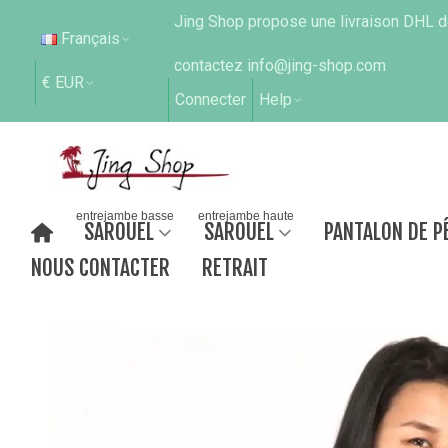
Jing Shop propose une livraison DHL de
Français
contactez info@jing-shop.com
€ EUR
Connecter
Help
entrejambe basse
entrejambe haute
SAROUEL
SAROUEL
PANTALON DE P
NOUS CONTACTER
RETRAIT