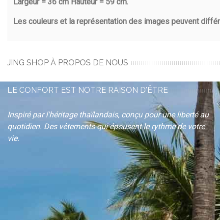
Largeur = 36 cm Hauteur = 59 cm.
Les couleurs et la représentation des images peuvent différe
JING SHOP À PROPOS DE NOUS
LE CONFORT EST NOTRE RAISON D'ÊTRE
Inspiré par l'héritage thaïlandais, conçu pour une liberté au
quotidien. Des vêtements qui épousent le rythme de votre
vie.