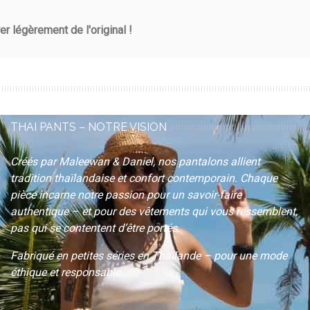
r légèrement de l'original !
THAI PANTS – NOTRE VISION
Créés par Maleewan & Daniel, nos pantalons allient
tradition thaïlandaise et confort contemporain. Chaque
pièce incarne notre passion pour un savoir-faire
authentique – et pour des vêtements qui
vous ressemblent
,
pas qui se contentent d’être portés.
Fabriqué en petites séries en Thaïlande – pour une mode
éthique et responsable.