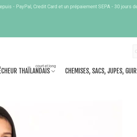
puis - PayPal, Credit Card et un prépaiement SEPA - 30 jours de
court et long
ÊCHEUR THAÏLANDAIS
CHEMISES, SACS, JUPES, GUI