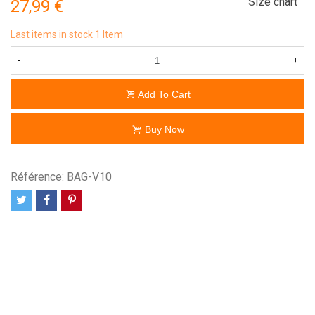
Size chart
27,99 €
Last items in stock
1 Item
-
+
Add To Cart
Buy Now
Référence:
BAG-V10