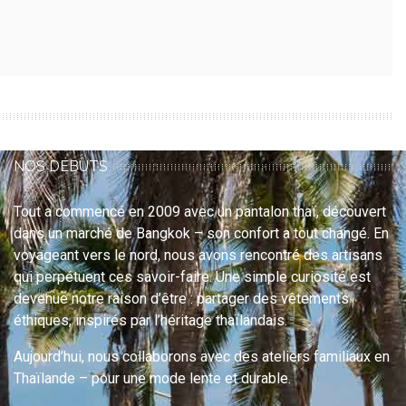
NOS DÉBUTS
Tout a commencé en 2009 avec un pantalon thaï, découvert
dans un marché de Bangkok – son confort a tout changé. En
voyageant vers le nord, nous avons rencontré des artisans
qui perpétuent ces savoir-faire. Une simple curiosité est
devenue notre raison d’être : partager des vêtements
éthiques, inspirés par l’héritage thaïlandais.
Aujourd’hui, nous collaborons avec des ateliers familiaux en
Thaïlande – pour une mode lente et durable.