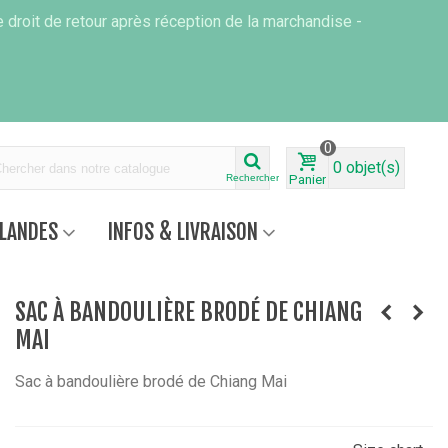
 droit de retour après réception de la marchandise -
0
0
objet(s)
Rechercher
Panier
RLANDES
INFOS & LIVRAISON
SAC À BANDOULIÈRE BRODÉ DE CHIANG
MAI
Sac à bandoulière brodé de Chiang Mai