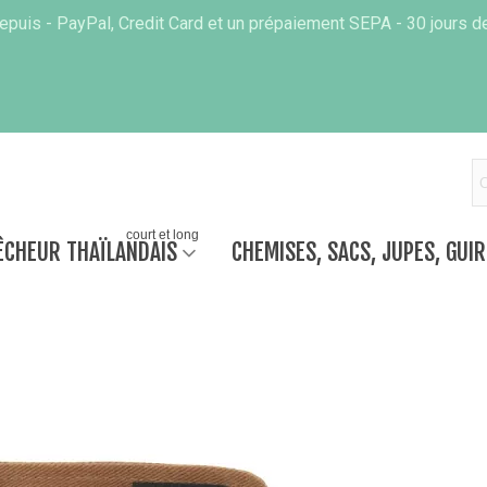
puis - PayPal, Credit Card et un prépaiement SEPA - 30 jours de
court et long
ÊCHEUR THAÏLANDAIS
CHEMISES, SACS, JUPES, GUI