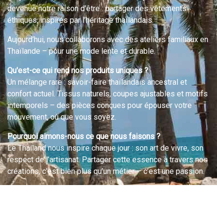
devenue notre raison d’être : partager des vêtements
éthiques, inspirés par l’héritage thaïlandais.
Aujourd’hui, nous collaborons avec des ateliers familiaux en
Thaïlande – pour une mode lente et durable.
Qu'est-ce qui rend nos produits uniques ?
Un mélange rare : savoir-faire thaïlandais ancestral et
confort actuel. Tissus naturels, coupes ajustables et motifs
intemporels – des pièces conçues pour épouser votre
mouvement, où que vous soyez.
Pourquoi aimons-nous ce que nous faisons ?
Le Thailand nous inspire chaque jour : son art de vivre, son
respect de l’artisanat. Partager cette essence à travers nos
créations, c’est bien plus qu’un métier – c’est une passion.