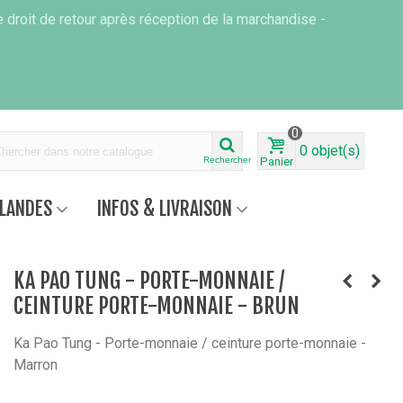
 droit de retour après réception de la marchandise -
0
0
objet(s)
Rechercher
Panier
RLANDES
INFOS & LIVRAISON
KA PAO TUNG - PORTE-MONNAIE /
CEINTURE PORTE-MONNAIE - BRUN
Ka Pao Tung - Porte-monnaie / ceinture porte-monnaie -
Marron