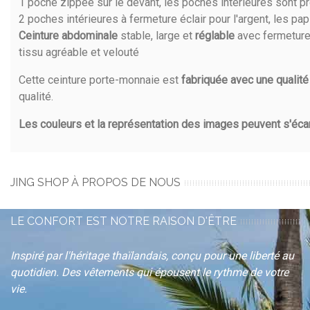
1 poche zippée sur le devant, les poches intérieures sont p
2 poches intérieures à fermeture éclair pour l'argent, les pap
Ceinture abdominale
stable, large et
réglable
avec fermeture 
tissu agréable et velouté
Cette ceinture porte-monnaie est
fabriquée avec une qualité
qualité.
Les couleurs et la représentation des images peuvent s'écart
JING SHOP À PROPOS DE NOUS
LE CONFORT EST NOTRE RAISON D'ÊTRE
Inspiré par l'héritage thaïlandais, conçu pour une liberté au
quotidien. Des vêtements qui épousent le rythme de votre
vie.