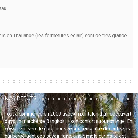
eau
.
uels en Thaïlande (les fermetures éclair) sont de très grande
NOS DÉBUTS
Tout a commencé en 2009 avec un pantalon thaï, découvert
dans un marché de Bangkok – son confort a tout changé. En
voyageant vers le nord, nous avons rencontré des artisans
qui perpétuent ces savoir-faire. Une simple curiosité est