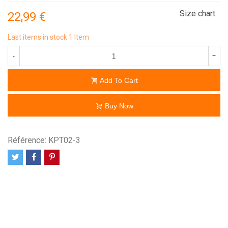
Size chart
22,99 €
Last items in stock
1 Item
-
+
Add To Cart
Buy Now
Référence:
KPT02-3