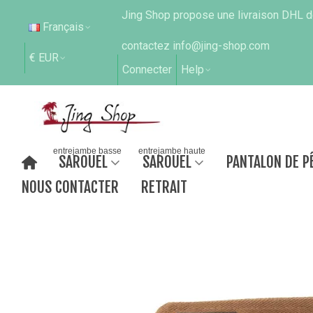
Jing Shop propose une livraison DHL de
Français
contactez info@jing-shop.com
€ EUR
Connecter
Help
entrejambe basse
entrejambe haute
SAROUEL
SAROUEL
PANTALON DE P
NOUS CONTACTER
RETRAIT