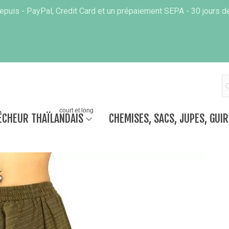
puis - PayPal, Credit Card et un prépaiement SEPA - 30 jours de
court et long
ÊCHEUR THAÏLANDAIS
CHEMISES, SACS, JUPES, GUI