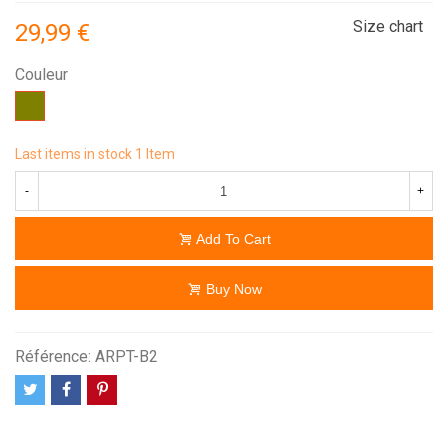
Size chart
29,99 €
Couleur
Olive
Last items in stock
1 Item
-
+
Add To Cart
Buy Now
Référence:
ARPT-B2