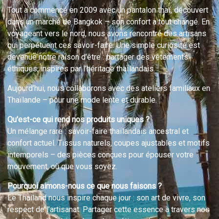
Tout a commencé en 2009 avec un pantalon thaï, découvert
dans un marché de Bangkok – son confort a tout changé. En
voyageant vers le nord, nous avons rencontré des artisans
qui perpétuent ces savoir-faire. Une simple curiosité est
devenue notre raison d’être : partager des vêtements
éthiques, inspirés par l’héritage thaïlandais.
Aujourd’hui, nous collaborons avec des ateliers familiaux en
Thaïlande – pour une mode lente et durable.
Qu'est-ce qui rend nos produits uniques ?
Un mélange rare : savoir-faire thaïlandais ancestral et
confort actuel. Tissus naturels, coupes ajustables et motifs
intemporels – des pièces conçues pour épouser votre
mouvement, où que vous soyez.
Pourquoi aimons-nous ce que nous faisons ?
Le Thailand nous inspire chaque jour : son art de vivre, son
respect de l’artisanat. Partager cette essence à travers nos