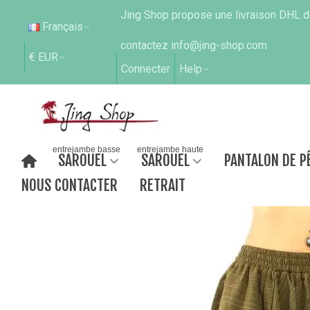
Jing Shop propose une livraison DHL de
Français
contactez info@jing-shop.com
€ EUR
Connecter
Help
entrejambe basse
entrejambe haute
SAROUEL
SAROUEL
PANTALON DE P
NOUS CONTACTER
RETRAIT