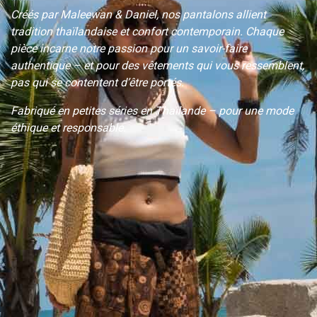
Créés par Maleewan & Daniel, nos pantalons allient
tradition thaïlandaise et confort contemporain. Chaque
pièce incarne notre passion pour un savoir-faire
authentique – et pour des vêtements qui
vous ressemblent
,
pas qui se contentent d’être portés.
Fabriqué en petites séries en Thaïlande – pour une mode
éthique et responsable.