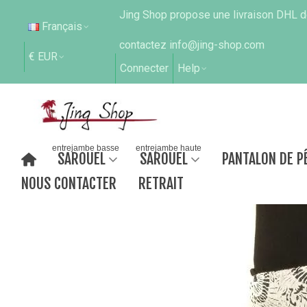
Jing Shop propose une livraison DHL de
Français
contactez info@jing-shop.com
€ EUR
Connecter
Help
entrejambe basse
entrejambe haute
SAROUEL
SAROUEL
PANTALON DE P
NOUS CONTACTER
RETRAIT