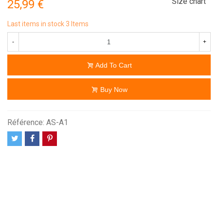
Size chart
25,99 €
Last items in stock
3 Items
-
+
Add To Cart
Buy Now
Référence:
AS-A1