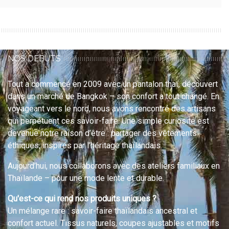
NOS DÉBUTS
Tout a commencé en 2009 avec un pantalon thaï, découvert
dans un marché de Bangkok – son confort a tout changé. En
voyageant vers le nord, nous avons rencontré des artisans
qui perpétuent ces savoir-faire. Une simple curiosité est
devenue notre raison d’être : partager des vêtements
éthiques, inspirés par l’héritage thaïlandais.
Aujourd’hui, nous collaborons avec des ateliers familiaux en
Thaïlande – pour une mode lente et durable.
Qu'est-ce qui rend nos produits uniques ?
Un mélange rare : savoir-faire thaïlandais ancestral et
confort actuel. Tissus naturels, coupes ajustables et motifs