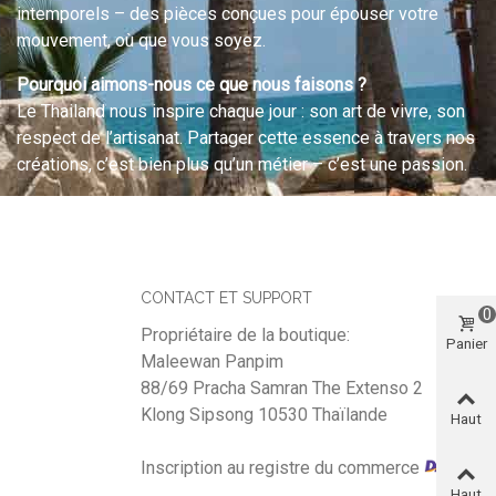
intemporels – des pièces conçues pour épouser votre
mouvement, où que vous soyez.
Pourquoi aimons-nous ce que nous faisons ?
Le Thailand nous inspire chaque jour : son art de vivre, son
respect de l’artisanat. Partager cette essence à travers nos
créations, c’est bien plus qu’un métier – c’est une passion.
CONTACT ET SUPPORT
0
Propriétaire de la boutique:
Panier
Maleewan Panpim
88/69 Pracha Samran The Extenso 2
Klong Sipsong 10530 Thaïlande
Haut
Inscription au registre du commerce
Haut