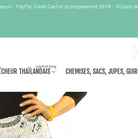
puis - PayPal, Credit Card et un prépaiement SEPA - 30 jours de
court et long
ÊCHEUR THAÏLANDAIS
CHEMISES, SACS, JUPES, GUI