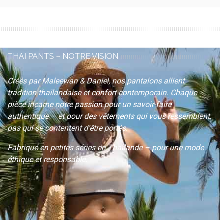
THAI PANTS – NOTRE VISION
Créés par Maleewan & Daniel, nos pantalons allient
tradition thaïlandaise et confort contemporain. Chaque
pièce incarne notre passion pour un savoir-faire
authentique – et pour des vêtements qui
vous ressemblent
,
pas qui se contentent d’être portés.
Fabriqué en petites séries en Thaïlande – pour une mode
éthique et responsable.