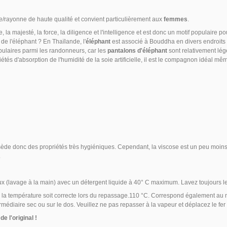
ose/rayonne de haute qualité et convient particulièrement aux
femmes
.
 la majesté, la force, la diligence et l'intelligence et est donc un motif populaire po
 de l'éléphant ? En Thaïlande, l'
éléphant
est associé à Bouddha en divers endroits 
ulaires parmi les randonneurs, car les
pantalons d'éléphant
sont relativement lég
iétés d'absorption de l'humidité de la soie artificielle, il est le compagnon idéal 
ède donc des propriétés très hygiéniques. Cependant, la viscose est un peu moins 
.
ux (lavage à la main)
avec un détergent liquide à 40° C
maximum.
Lavez toujours l
que la température soit correcte lors du repassage.110 °C. Correspond également au 
rmédiaire sec ou sur le dos. Veuillez ne pas repasser à la vapeur et déplacez le fe
e l'original !