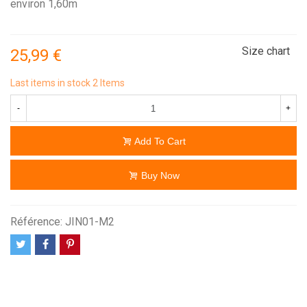
environ 1,60m
Size chart
25,99 €
Last items in stock
2 Items
-
+
Add To Cart
Buy Now
Référence:
JIN01-M2