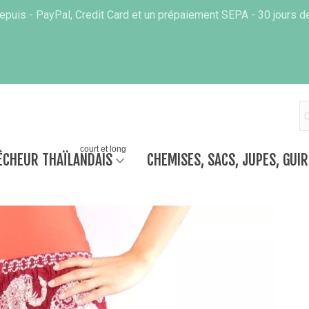
puis - PayPal, Credit Card et un prépaiement SEPA - 30 jours de
court et long
ÊCHEUR THAÏLANDAIS
CHEMISES, SACS, JUPES, GUI