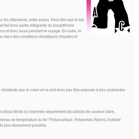
ur les vêtements, entre autres. Peut-être que le fait
et fait donc partie intégrante du bouddhisme
ers et donc aussi pendant le voyage. En outre, le
même dans des conditions climatiques chaudes et
résistante que le coton et ne doit donc pas être exposée à des contraintes
es tissus teints ou imprimés séparément des pièces de couleur claire.
niveau de température du fer "Polyacrylique, Polyamide (Nylon), Acétate".
r le plus doucement possible.