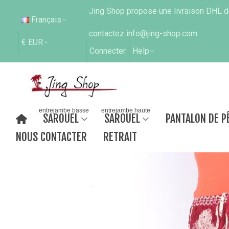
Jing Shop propose une livraison DHL de
Français
contactez info@jing-shop.com
€ EUR
Connecter
Help
entrejambe basse
entrejambe haute
SAROUEL
SAROUEL
PANTALON DE P
NOUS CONTACTER
RETRAIT