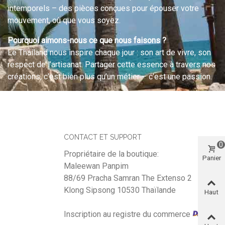
intemporels – des pièces conçues pour épouser votre
mouvement, où que vous soyez.
Pourquoi aimons-nous ce que nous faisons ?
Le Thailand nous inspire chaque jour : son art de vivre, son
respect de l’artisanat. Partager cette essence à travers nos
créations, c’est bien plus qu’un métier – c’est une passion.
CONTACT ET SUPPORT
0
Propriétaire de la boutique:
Panier
Maleewan Panpim
88/69 Pracha Samran The Extenso 2
Klong Sipsong 10530 Thaïlande
Haut
Inscription au registre du commerce