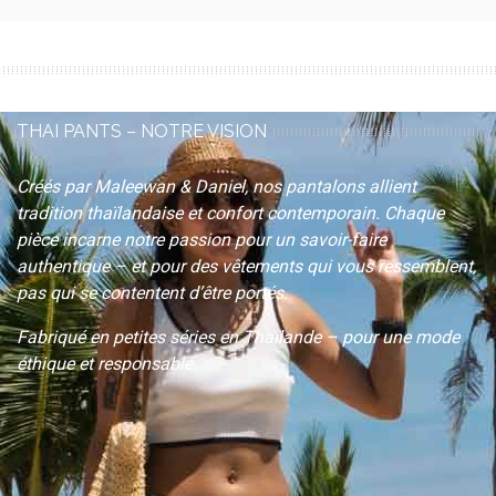
THAI PANTS – NOTRE VISION
Créés par Maleewan & Daniel, nos pantalons allient
tradition thaïlandaise et confort contemporain. Chaque
pièce incarne notre passion pour un savoir-faire
authentique – et pour des vêtements qui
vous ressemblent
,
pas qui se contentent d’être portés.
Fabriqué en petites séries en Thaïlande – pour une mode
éthique et responsable.