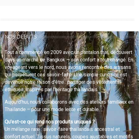
NOS DÉBUTS
Tout a commencé en 2009 avec un pantalon thaï, découvert
dans un marché de Bangkok – son confort a tout changé. En
voyageant vers le nord, nous avons rencontré des artisans
qui perpétuent ces savoir-faire. Une simple curiosité est
devenue notre raison d’être : partager des vêtements
éthiques, inspirés par l’héritage thaïlandais.
Aujourd’hui, nous collaborons avec des ateliers familiaux en
Thaïlande – pour une mode lente et durable.
Qu'est-ce qui rend nos produits uniques ?
Un mélange rare : savoir-faire thaïlandais ancestral et
confort actuel. Tissus naturels, coupes ajustables et motifs