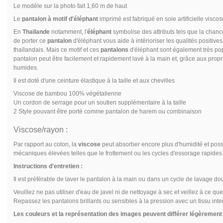
Le modèle sur la photo fait 1,60 m de haut
Le
pantalon à motif d'éléphant
imprimé est fabriqué en soie artificielle visc
En
Thaïlande
notamment, l'
éléphant
symbolise des attributs tels que la chance,
de porter ce
pantalon
d'éléphant vous aide à intérioriser les qualités positives
thaïlandais. Mais ce motif et ces
pantalons
d'éléphant sont également très pop
pantalon peut être facilement et rapidement lavé à la main et, grâce aux propr
humides.
Il est doté d'une ceinture élastique à la taille et aux chevilles
Viscose de bambou 100% végétalienne
Un cordon de serrage pour un soutien supplémentaire à la taille
2 Style pouvant être porté comme pantalon de harem ou combinaison
Viscose/rayon :
Par rapport au coton, la
viscose
peut absorber encore plus d'humidité et poss
mécaniques élevées telles que le frottement ou les cycles d'essorage rapides
Instructions d'entretien :
Il est préférable de laver le pantalon à la main ou dans un cycle de lavage do
Veuillez ne pas utiliser d'eau de javel ni de nettoyage à sec et veillez à ce 
Repassez les pantalons brillants ou sensibles à la pression avec un tissu inte
Les couleurs et la représentation des images peuvent différer légèrement d