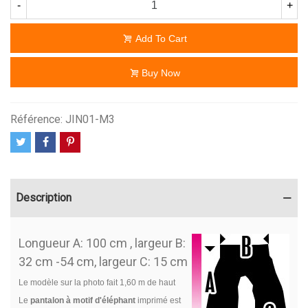
-
+
Add To Cart
Buy Now
Référence:
JIN01-M3
Description
Longueur A: 100 cm , largeur B:
32 cm -54 cm, largeur C: 15 cm
Le modèle sur la photo fait 1,60 m de haut
Le
pantalon à motif d'éléphant
imprimé est