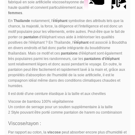
fabriqué en soie artificielle viscose/rayonne de
haute qualité et convient particulièrement aux
femmes
.
En
Thaïlande
notamment, l'
éléphant
symbolise des attributs tels que la
chance, la majesté, la force, la diligence et l'intelligence et est donc un
motif populaire pour les vêtements, entre autres. Peut-être que le fait de
porter ce
pantalon
d'éléphant vous aide à intérioriser les qualités
positives de l'éléphant ? En Thaïlande, l'
éléphant
est associé à Bouddha
en divers endroits et fait donc partie intégrante du bouddhisme
thaïlandais. Mais ce motif et ces
pantalons
d'éléphant sont également
très populaires parmi les randonneurs, car les
pantalons d'éléphant
sont relativement légers et donc aussi pendant le voyage. En outre, le
pantalon peut être facilement et rapidement lavé à la main et, grâce aux
propriétés d'absorption de l'humidité de la soie artificielle, il est le
compagnon idéal même dans des conditions climatiques chaudes et
humides.
Il est doté d'une ceinture élastique à la taille et aux chevilles
Viscose de bambou 100% végétalienne
Un cordon de serrage pour un soutien supplémentaire à la taille
2 Style pouvant être porté comme pantalon de harem ou combinaison
Viscose/rayon :
Par rapport au coton, la
viscose
peut absorber encore plus d'humidité et