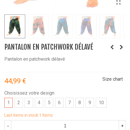
PANTALON EN PATCHWORK DÉLAVÉ
Pantalon en patchwork délavé
Size chart
44,99 €
Choisissez votre design
1
2
3
4
5
6
7
8
9
10
Last items in stock
1 Items
-
+