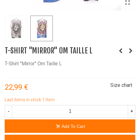
T-SHIRT "MIRROR" OM TAILLE L
T-Shirt "Mirror" Om Taille L
Size chart
22,99 €
Last items in stock
1 Item
-
+
Add To Cart