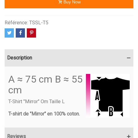
Buy Now
Référence:
TSSL-T5
Description
A ≈ 75 cm B ≈ 55
cm
T-Shirt "Mirror" Om Taille L
T-shirt de "Mirror" en 100% coton.
Reviews